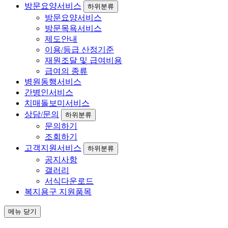
방문요양서비스
하위분류
방문요양서비스
방문목욕서비스
제도안내
이용/등급 산정기준
재원조달 및 급여비용
급여의 종류
병원동행서비스
간병인서비스
치매돌보미서비스
상담/문의
하위분류
문의하기
조회하기
고객지원서비스
하위분류
공지사항
갤러리
서식다운로드
복지용구 지원품목
메뉴 닫기