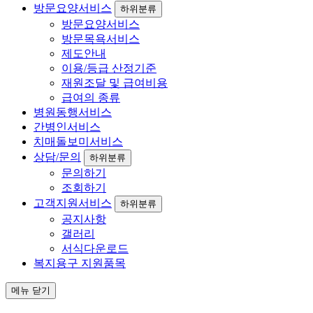
방문요양서비스
하위분류
방문요양서비스
방문목욕서비스
제도안내
이용/등급 산정기준
재원조달 및 급여비용
급여의 종류
병원동행서비스
간병인서비스
치매돌보미서비스
상담/문의
하위분류
문의하기
조회하기
고객지원서비스
하위분류
공지사항
갤러리
서식다운로드
복지용구 지원품목
메뉴 닫기